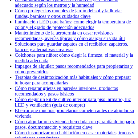
adecuado según los metros y la humedad
Cómo proteger los muebles de jardín del sol y la lluvia:
fundas, barnices y otros cuidados clave
Iluminación LED para baños: cómo elegir la temperatura de
color y el grado de protección adecuados
Mantenimiento de la aerotermia en casa: revisiones
recomendadas, averías típicas y cómo alargar su vida útil
Soluciones para guardar zapatos en el recibidor: zapateros,
bancos y alternativas creativas
Colchones para niños: cómo elegir la firmeza, el material y la
medida adecuada
Impagos de alquiler: pasos recomendados para propietarios y
cómo prevenirlos
Terapias de desintoxicación más habituales y cómo preparar
tu hogar para acompañarlas
Cómo reparar grietas en paredes interiores: productos
recomendados y pasos básicos
Cómo elegir un kit de cultivo interior para piso: armario, luz
LED y ventilación (guía de compra)
El error que muchos propietarios cometen antes de alquilar su
vivienda
Cómo alquilar una vivienda heredada con garantía de impago:
pasos, documentación y requisitos clave
Cómo insonorizar una habitación en casa: materiales, trucos y