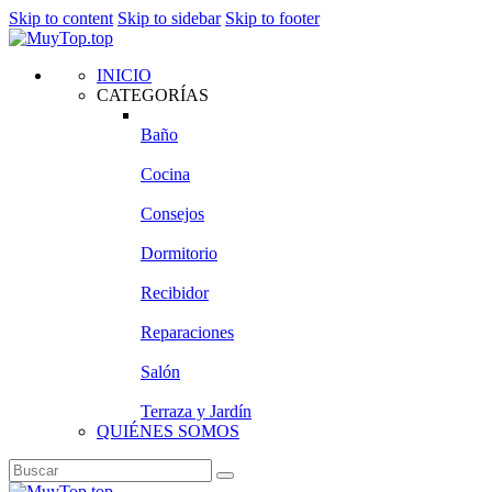
Skip to content
Skip to sidebar
Skip to footer
INICIO
CATEGORÍAS
Baño
Cocina
Consejos
Dormitorio
Recibidor
Reparaciones
Salón
Terraza y Jardín
QUIÉNES SOMOS