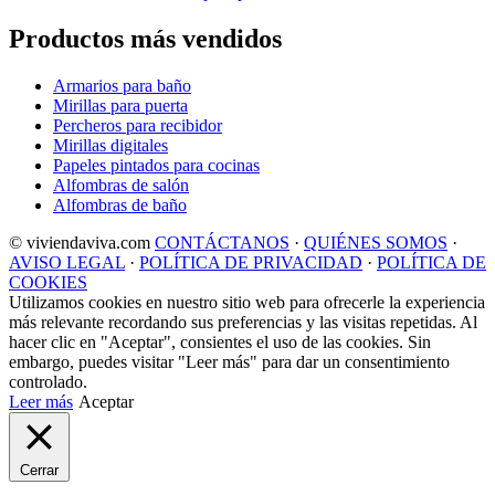
Productos más vendidos
Armarios para baño
Mirillas para puerta
Percheros para recibidor
Mirillas digitales
Papeles pintados para cocinas
Alfombras de salón
Alfombras de baño
© viviendaviva.com
CONTÁCTANOS
·
QUIÉNES SOMOS
·
AVISO LEGAL
·
POLÍTICA DE PRIVACIDAD
·
POLÍTICA DE
COOKIES
Utilizamos cookies en nuestro sitio web para ofrecerle la experiencia
más relevante recordando sus preferencias y las visitas repetidas. Al
hacer clic en "Aceptar", consientes el uso de las cookies. Sin
embargo, puedes visitar "Leer más" para dar un consentimiento
controlado.
Leer más
Aceptar
Cerrar