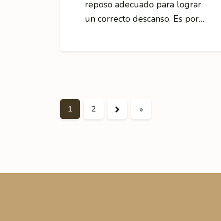
reposo adecuado para lograr
un correcto descanso. Es por…
Next
1
Last
2