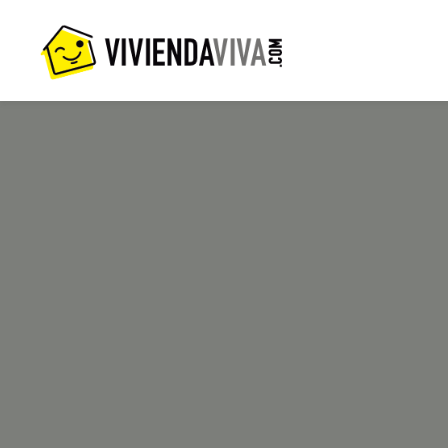
I
C
Q