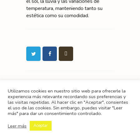
el sol, la lluvia y las variaciones de
temperatura, manteniendo tanto su
estética como su comodidad.
Utilizamos cookies en nuestro sitio web para ofrecerle la
experiencia más relevante recordando sus preferencias y
las visitas repetidas. Al hacer clic en "Aceptar", consientes
el uso de las cookies. Sin embargo, puedes visitar "Leer
más" para dar un consentimiento controlado.
Anterior
Siguiente
Leer más
Aceptar
Iluminación LED
Deshumidificad
para baños:
ores para casa: