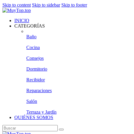
Skip to content
Skip to sidebar
Skip to footer
INICIO
CATEGORÍAS
Baño
Cocina
Consejos
Dormitorio
Recibidor
Reparaciones
Salón
Terraza y Jardín
QUIÉNES SOMOS