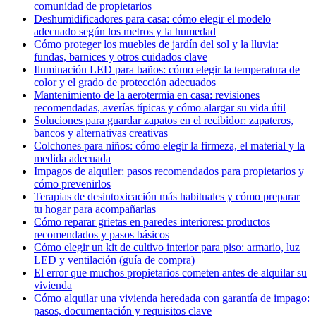
comunidad de propietarios
Deshumidificadores para casa: cómo elegir el modelo
adecuado según los metros y la humedad
Cómo proteger los muebles de jardín del sol y la lluvia:
fundas, barnices y otros cuidados clave
Iluminación LED para baños: cómo elegir la temperatura de
color y el grado de protección adecuados
Mantenimiento de la aerotermia en casa: revisiones
recomendadas, averías típicas y cómo alargar su vida útil
Soluciones para guardar zapatos en el recibidor: zapateros,
bancos y alternativas creativas
Colchones para niños: cómo elegir la firmeza, el material y la
medida adecuada
Impagos de alquiler: pasos recomendados para propietarios y
cómo prevenirlos
Terapias de desintoxicación más habituales y cómo preparar
tu hogar para acompañarlas
Cómo reparar grietas en paredes interiores: productos
recomendados y pasos básicos
Cómo elegir un kit de cultivo interior para piso: armario, luz
LED y ventilación (guía de compra)
El error que muchos propietarios cometen antes de alquilar su
vivienda
Cómo alquilar una vivienda heredada con garantía de impago:
pasos, documentación y requisitos clave