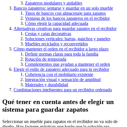
Zapateros modulares y apilables
Bancos zapateros: sentarse y guardar en un solo mueble
Tipos de bancos con almacenaje para zapatos
Ventajas de los bancos zapateros en el recibidor
Cómo elegir la capacidad adecuada
Alternativas creativas para guardar zapatos en el recibidor
Cestas y cajas decorativas
Soluciones verticales: barras, ganchos y paneles
Muebles reciclados y reconvertidos
Cómo mantener el orden en el recibidor a largo plazo
Definir normas claras para toda la familia
Rotación de temporada
Complementos que ayudan a mantener el orden
Elegir el estilo de zapatero adecuado para tu recibidor
Coherencia con el mobiliario existente
Integración visual y sensación de amplitud
Materiales y durabilidad
Combinaciones inteligentes para un recibidor ordenado
Qué tener en cuenta antes de elegir un
sistema para guardar zapatos
Seleccionar un mueble para zapatos en el recibidor no va solo de
diseño. Hay factores prácticos que harán que la solución sea