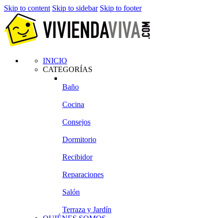
Skip to content
Skip to sidebar
Skip to footer
INICIO
CATEGORÍAS
Baño
Cocina
Consejos
Dormitorio
Recibidor
Reparaciones
Salón
Terraza y Jardín