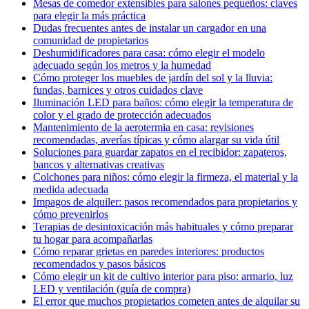
Mesas de comedor extensibles para salones pequeños: claves
para elegir la más práctica
Dudas frecuentes antes de instalar un cargador en una
comunidad de propietarios
Deshumidificadores para casa: cómo elegir el modelo
adecuado según los metros y la humedad
Cómo proteger los muebles de jardín del sol y la lluvia:
fundas, barnices y otros cuidados clave
Iluminación LED para baños: cómo elegir la temperatura de
color y el grado de protección adecuados
Mantenimiento de la aerotermia en casa: revisiones
recomendadas, averías típicas y cómo alargar su vida útil
Soluciones para guardar zapatos en el recibidor: zapateros,
bancos y alternativas creativas
Colchones para niños: cómo elegir la firmeza, el material y la
medida adecuada
Impagos de alquiler: pasos recomendados para propietarios y
cómo prevenirlos
Terapias de desintoxicación más habituales y cómo preparar
tu hogar para acompañarlas
Cómo reparar grietas en paredes interiores: productos
recomendados y pasos básicos
Cómo elegir un kit de cultivo interior para piso: armario, luz
LED y ventilación (guía de compra)
El error que muchos propietarios cometen antes de alquilar su