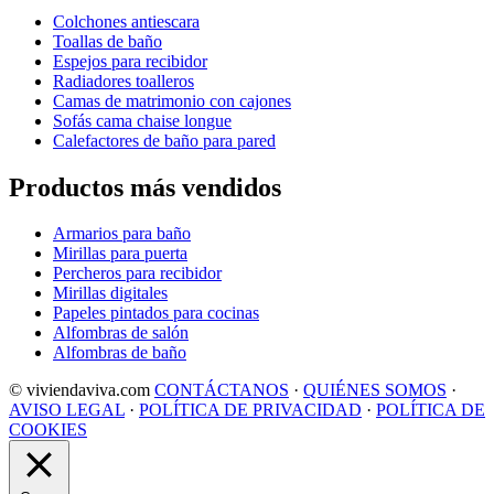
Colchones antiescara
Toallas de baño
Espejos para recibidor
Radiadores toalleros
Camas de matrimonio con cajones
Sofás cama chaise longue
Calefactores de baño para pared
Productos más vendidos
Armarios para baño
Mirillas para puerta
Percheros para recibidor
Mirillas digitales
Papeles pintados para cocinas
Alfombras de salón
Alfombras de baño
© viviendaviva.com
CONTÁCTANOS
·
QUIÉNES SOMOS
·
AVISO LEGAL
·
POLÍTICA DE PRIVACIDAD
·
POLÍTICA DE
COOKIES