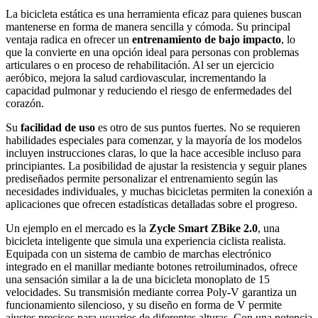
La bicicleta estática es una herramienta eficaz para quienes buscan
mantenerse en forma de manera sencilla y cómoda. Su principal
ventaja radica en ofrecer un
entrenamiento de bajo impacto
, lo
que la convierte en una opción ideal para personas con problemas
articulares o en proceso de rehabilitación. Al ser un ejercicio
aeróbico, mejora la salud cardiovascular, incrementando la
capacidad pulmonar y reduciendo el riesgo de enfermedades del
corazón.
Su
facilidad de uso
es otro de sus puntos fuertes. No se requieren
habilidades especiales para comenzar, y la mayoría de los modelos
incluyen instrucciones claras, lo que la hace accesible incluso para
principiantes. La posibilidad de ajustar la resistencia y seguir planes
prediseñados permite personalizar el entrenamiento según las
necesidades individuales, y muchas bicicletas permiten la conexión a
aplicaciones que ofrecen estadísticas detalladas sobre el progreso.
Un ejemplo en el mercado es la
Zycle Smart ZBike 2.0
, una
bicicleta inteligente que simula una experiencia ciclista realista.
Equipada con un sistema de cambio de marchas electrónico
integrado en el manillar mediante botones retroiluminados, ofrece
una sensación similar a la de una bicicleta monoplato de 15
velocidades. Su transmisión mediante correa Poly-V garantiza un
funcionamiento silencioso, y su diseño en forma de V permite
ajustes precisos para usuarios de diferentes alturas. Con una potencia